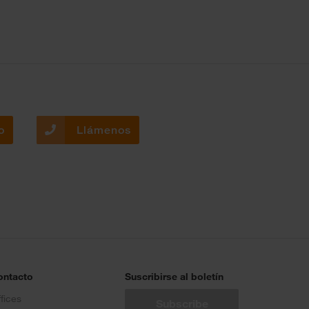
o
Llámenos
ontacto
Suscribirse al boletín
fices