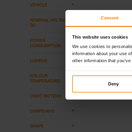
VEHICLE
Consent
NOMINAL VOLTAGE
DC
This website uses cookies
POWER
CONSUMPTION
We use cookies to personalis
information about your use of
other information that you’ve
LUMENS
COLOUR
TEMPERATURE
Deny
LIGHT PATTERN
DAMPENING
SHAPE