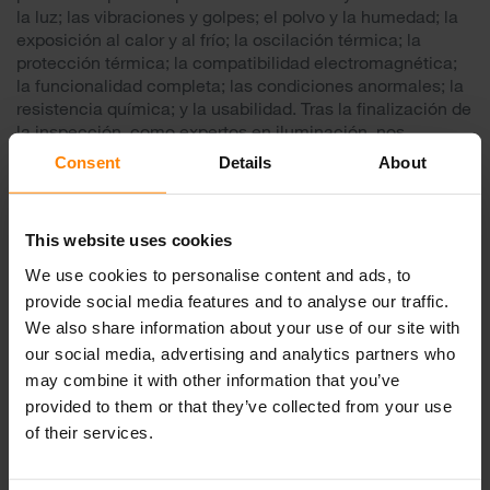
la luz; las vibraciones y golpes; el polvo y la humedad; la
exposición al calor y al frío; la oscilación térmica; la
protección térmica; la compatibilidad electromagnética;
la funcionalidad completa; las condiciones anormales; la
resistencia química; y la usabilidad. Tras la finalización de
la inspección, como expertos en iluminación, nos
enorgullecemos de presentar nuestras luces más
Consent
Details
About
duraderas, las cuales incorporan una distribución de luz
uniforme y un patrón de iluminación que se adapta a sus
necesidades.
This website uses cookies
Experiencia finlandesa en
We use cookies to personalise content and ads, to
provide social media features and to analyse our traffic.
iluminación
We also share information about your use of our site with
Además de ser especialistas en iluminación led,
Nordic
our social media, advertising and analytics partners who
Lights Ltd., A
Methode Electronics
company,
fabrica luces
may combine it with other information that you’ve
de trabajo y circulación de gama alta y alta tecnología
provided to them or that they’ve collected from your use
para vehículos de trabajos pesados utilizados en los
of their services.
sectores de minería, construcción, silvicultura, manejo de
materiales y agricultura. La colaboración productiva con