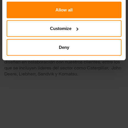
nuestros socios de distintos sectores industriales, las
continuas inversiones estratégicas en nuestro
Allow all
departamento de I+D y laboratorios, y el programa
informático de simulación más novedoso, nos han
convertido en expertos en iluminación.
Customize
Contamos con las certificaciones ISO 9001 e ISO 14001 y
nuestro sistema de control de calidad abarca todos los
Deny
procesos principales. Nuestras luces encabezan todas las
listas de sus respectivos sectores a escala mundial y se
diseñan en colaboración con nuestros clientes, entre los
que se incluyen líderes del sector como Caterpillar, John
Deere, Liebherr, Sandvik y Komatsu.