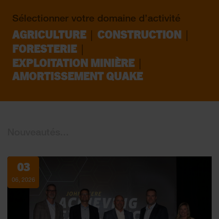
Sélectionner votre domaine d’activité
|
|
AGRICULTURE
CONSTRUCTION
|
FORESTERIE
|
EXPLOITATION MINIÈRE
AMORTISSEMENT QUAKE
Nouveautés...
03
06, 2026