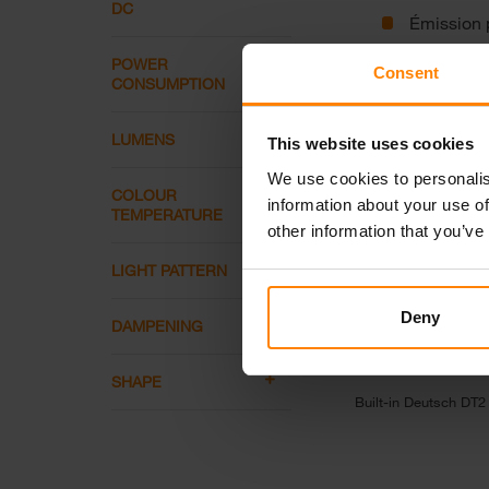
DC
Émission 
POWER
Consent
CONSUMPTION
Connecteur
LUMENS
This website uses cookies
We use cookies to personalis
COLOUR
information about your use of
TEMPERATURE
other information that you’ve
LIGHT PATTERN
Deny
DAMPENING
SHAPE
Built-in Deutsch DT2 