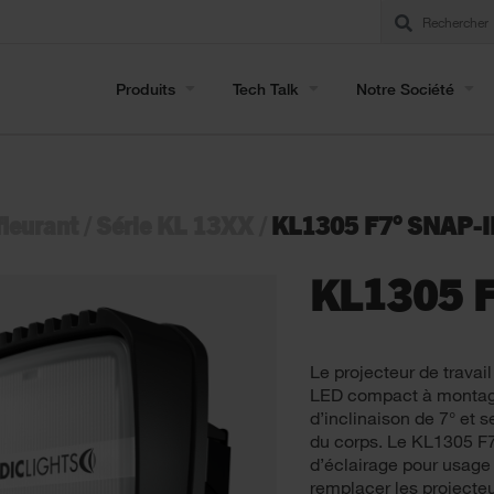
Produits
Tech Talk
Notre Société
leurant
/
Série KL 13XX
/
KL1305 F7° SNAP-
KL1305 F
Le projecteur de travail
LED compact à montage 
d’inclinaison de 7° et s
du corps. Le KL1305 F7
d’éclairage pour usage 
remplacer les projecteu