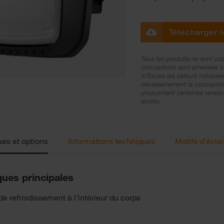
Télécharger l
Tous les produits ne sont pas
conceptions sont amenées à é
\nToutes les valeurs indiquée
nécessairement la conception
uniquement certaines versions
lentille.
ues et options
Informations techniques
Motifs d’écla
ques principales
e refroidissement à l’intérieur du corps