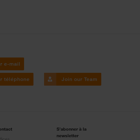
r e-mail
r téléphone
Join our Team
ontact
S’abonner à la
newsletter
fices