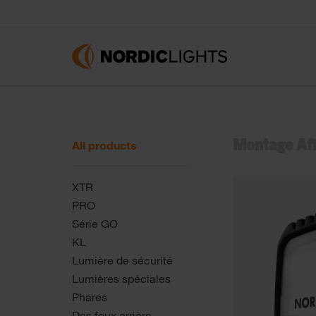
Montage Aff
All products
XTR
PRO
Série GO
KL
Lumière de sécurité
Lumières spéciales
Phares
Des feux arrière