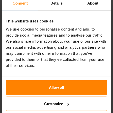
Consent
Details
About
This website uses cookies
N523 HALOGEN
We use cookies to personalise content and ads, to
provide social media features and to analyse our traffic.
We also share information about your use of our site with
Le phare N523 halogène de NORDIC LIGHTS® est une
solution idéale de phares/feux puissants équipée d’un
our social media, advertising and analytics partners who
amortisseur de vibrations à 3 points sur le montage sur
may combine it with other information that you’ve
pied. Cet éclairage intègre un phare, un feu de direction et
provided to them or that they’ve collected from your use
un feu de stationnement dans une seule unité.
of their services.
Télécharger la fiche produit
Allow all
Tous les produits ne sont pas disponibles sur tous les marchés. Les
spécifications et les conceptions sont amenées à évoluer au fur et à
mesure des améliorations continues. \nToutes les valeurs indiquées sont
Customize
des valeurs nominales. Les illustrations ne montrent pas nécessairement
la conception de chaque version et certaines fonctionnalités concernent