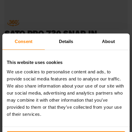
SATO PRO 730 SNAP-IN
Consent
Details
About
With a light pattern optimized for tractors and other
agricultural vehicles, and a tempered glass lens for
excellent chemical resistance, the Sato PRO 730 Snap-In
This website uses cookies
is ready to hit the fields. Thanks to the perfect color
We use cookies to personalise content and ads, to
rendering that allows you to see clearly and easily
provide social media features and to analyse our traffic.
distinguish different materials, this work light will make
We also share information about your use of our site with
your job easier and more efficient. Unwanted electrical
interference will not compromise the operation of your
our social media, advertising and analytics partners who
vehicle as this light is ECE R10-approved. The hassle-free
may combine it with other information that you’ve
Sato PRO 730 Snap-In is a plug-and-play replacement for
provided to them or that they’ve collected from your use
other oval work lights on the market. An excellent fit for
of their services.
agriculture, the Sato PRO 730 Snap-In withstands
vibration of up to 8 Grms at 24-2000Hz and delivers 3000
operational lumens.