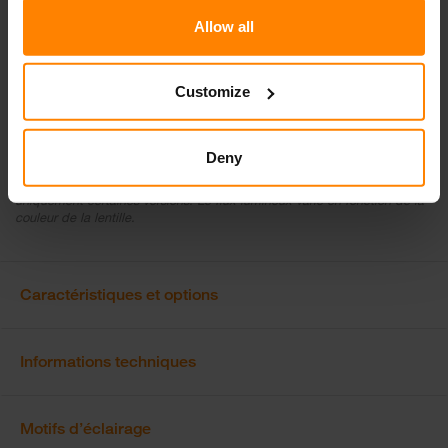
Allow all
Télécharger la fiche produit
Customize
Tous les produits ne sont pas disponibles sur tous les marchés. Les
spécifications et les conceptions sont amenées à évoluer au fur et à
mesure des améliorations continues. \nToutes les valeurs indiquées sont
Deny
des valeurs nominales. Les illustrations ne montrent pas nécessairement
la conception de chaque version et certaines fonctionnalités concernent
uniquement certaines versions. Le flux lumineux varie en fonction de la
couleur de la lentille.
Caractéristiques et options
Informations techniques
Motifs d’éclairage