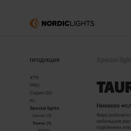
Special ligh
ПРОДУКЦИЯ
XTR
TAU
PRO
Серия GO
KL
Никаких «сл
Special lights
Фара рабочего 
Gemini (3)
небольшом расс
Taurus (1)
отделениях или
N7201