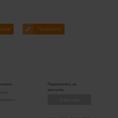
почте
Позвоните
онтакты
Подпишитесь на
рассылку
fices
stributors