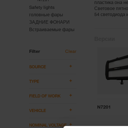
пластика она не
Safety lights
Световое пятно
54 светодиода 
головные фары
ЗАДНИЕ ФОНАРИ
Встраиваемые фары
Версии
Filter
Clear
SOURCE
TYPE
FIELD OF WORK
N7201
VEHICLE
NOMINAL VOLTAGE