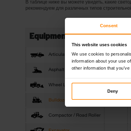
В таблице ниже вы можете увидеть, какие свет
рекомендуем для различных типов строительной
Consent
GEMINI
Equipment
This website uses cookies
Articulated Truck
We use cookies to personalis
information about your use of
other information that you’ve
Asphalt Track Paver
Wheel Loader
Deny
Bulldozer / Track Dozer
Compactor / Road Roller
Excavator