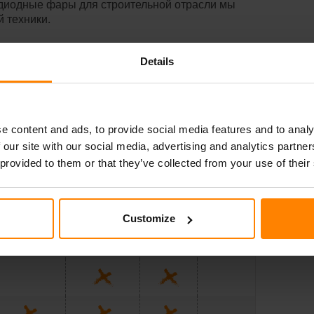
одиодные фары для строительной отрасли мы
 техники.
Details
SCORPIUS
SCORPIUS
PICTOR
CANIS
XTR
PRO
GO
PRO
e content and ads, to provide social media features and to analy
 our site with our social media, advertising and analytics partn
 provided to them or that they’ve collected from your use of their
Customize