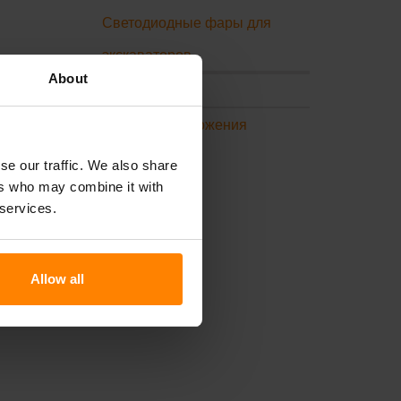
Светодиодные фары для
экскаваторов
About
Поддержка
Условия и положения
se our traffic. We also share
FAQ
ers who may combine it with
 services.
Allow all