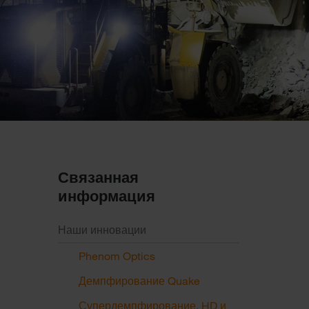
Связанная
информация
Наши инновации
Phenom Optics
Демпфирование Quake
Супердемпфирование, HD и