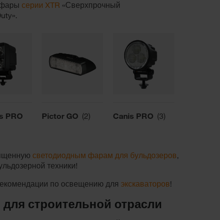
D-фары
серии XTR
«Сверхпрочный
uty».
us PRO
Pictor GO
(2)
Canis PRO
(3)
священную
светодиодным фарам для бульдозеров
,
ульдозерной техники!
 рекомендации по освещению для
экскаваторов
!
для строительной отрасли