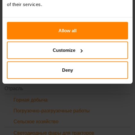
of their services.
Связанная информация
Allow all
Наши инновации
Customize
Phenom Optics
Демпфирование Quake
Deny
Супердемпфирование, HD и Xtreme
Отрасль
Горная добыча
Погрузочно-разгрузочные работы
Сельское хозяйство
Светодиодные фары для тракторов