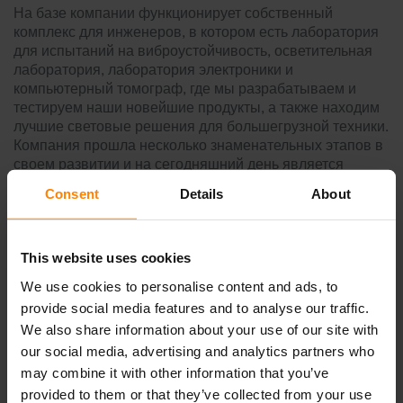
На базе компании функционирует собственный
комплекс для инженеров, в котором есть лаборатория
для испытаний на виброустойчивость, осветительная
лаборатория, лаборатория электроники и
компьютерный томограф, где мы разрабатываем и
тестируем наши новейшие продукты, а также находим
лучшие световые решения для большегрузной техники.
Компания прошла несколько знаменательных этапов в
своем развитии и на сегодняшний день является
инновационным, высокотехнологичным
Consent
Details
About
производителем мощных фар. Так зачем менять
выигрышную концепцию?
This website uses cookies
We use cookies to personalise content and ads, to
provide social media features and to analyse our traffic.
We also share information about your use of our site with
our social media, advertising and analytics partners who
may combine it with other information that you’ve
provided to them or that they’ve collected from your use