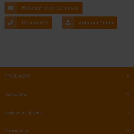
Напишите по эл. почте
Позвоните
Join our Team
ПРОДУКЦИЯ
Технологии
Новости и события
О компании