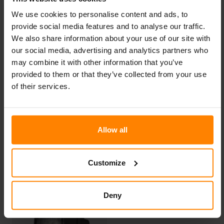
resistem a vibrações de até 8 Grms e sua intensidade
luminosa varia de 1000 a 1500 lúmens.
We use cookies to personalise content and ads, to
provide social media features and to analyse our traffic.
We also share information about your use of our site with
our social media, advertising and analytics partners who
VENDAS
may combine it with other information that you’ve
provided to them or that they’ve collected from your use
Para consultas ou informações, entre em contato:
of their services.
Nordic Lights North America
+1 812 630 4738
Allow all
Customize
MODELOS
Deny