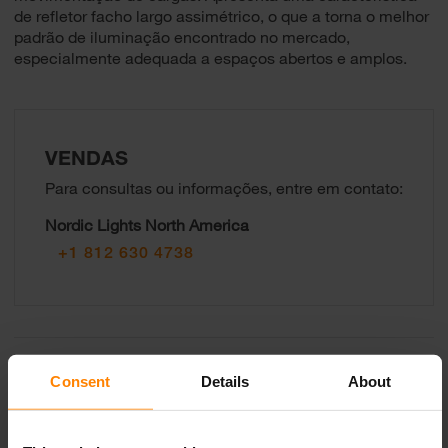
de refletor facho largo assimétrico, o que a torna o melhor
padrão de iluminação encontrado no mercado,
especialmente adequada a espaços abertos e amplos.
VENDAS
Para consultas ou informações, entre em contato:
Nordic Lights North America
+1 812 630 4738
Versões
Consent
Details
About