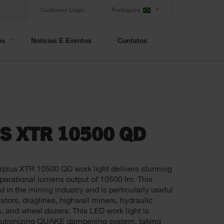
Customer Login
Português
ós
Notícias E Eventos
Contatos
S XTR 10500 QD
us XTR 10500 QD work light delivers stunning
 operational lumens output of 10500 lm. This
d in the mining industry and is particularly useful
tors, draglines, highwall miners, hydraulic
, and wheel dozers. This LED work light is
olutionizing QUAKE dampening system, taking