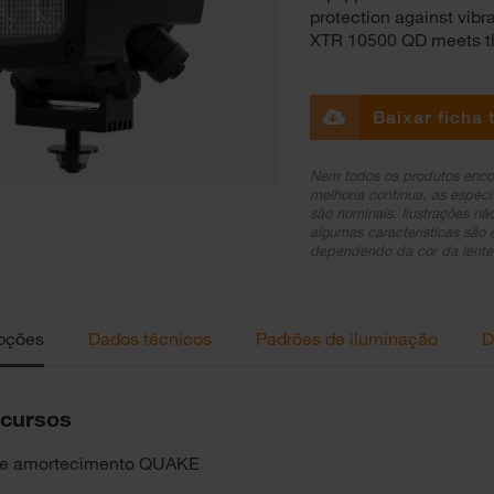
protection against vibr
XTR 10500 QD meets th
Baixar ficha 
Nem todos os produtos enco
melhoria contínua, as especi
são nominais. Ilustrações n
algumas características são 
dependendo da cor da lente
pções
Dados técnicos
Padrões de iluminação
D
ecursos
de amortecimento QUAKE