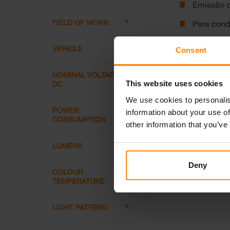
Emissão o
FIELD OF WORK
Para cond
VEHICLE
Consent
Conectores
NOMINAL VOLTAGE
This website uses cookies
DC
We use cookies to personalis
POWER
information about your use of
CONSUMPTION
other information that you’ve
LUMENS
Deny
COLOUR
TEMPERATURE
Built-in Deutsch DT-2
LIGHT PATTERN