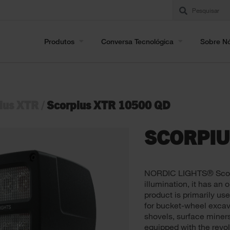
Produtos
Conversa Tecnológica
Sobre N
ius XTR
/
Scorpius XTR 10500 QD
SCORPIU
NORDIC LIGHTS® Scorpi
illumination, it has an
product is primarily use
for bucket-wheel excava
shovels, surface miners
equipped with the rev