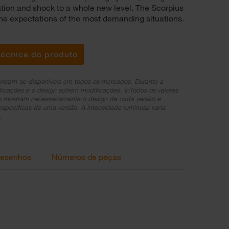
ation and shock to a whole new level. The Scorpius
e expectations of the most demanding situations.
técnica do produto
ntram-se disponíveis em todos os mercados. Durante a
ficações e o design sofrem modificações. \nTodos os valores
ão mostram necessariamente o design de cada versão e
específicas de uma versão. A intensidade luminosa varia
.
esenhos
Números de peças