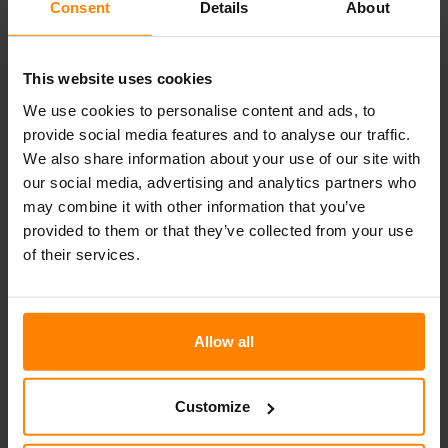
Consent
Details
About
This website uses cookies
We use cookies to personalise content and ads, to
N500 LED
provide social media features and to analyse our traffic.
We also share information about your use of our site with
Ходовые огни NORDIC LIGHTS® N500 LED – это
our social media, advertising and analytics partners who
отличный осветительный прибор для работы в тяжелых
may combine it with other information that you’ve
условиях, сочетающий головные фары/индикатор с
креплением сзади. Эта фара объединяет галогенный
provided to them or that they’ve collected from your use
головной фонарь и стояночный огонь со светодиодным
of their services.
индикатором в одном корпусе.
Allow all
Загрузить описание продукта
Не все продукты доступны на всех рынках. В ходе постоянного
Customize
совершенствования продукта технические характеристики и
дизайн могут меняться. \nВсе значения являются номинальными.
На иллюстрациях не всегда изображен дизайн каждой версии, а