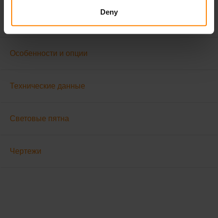
некоторые функции зависят от версии. Световой поток
Deny
варьируется в зависимости от цвета рассеивателя.
Особенности и опции
Технические данные
Световые пятна
Чертежи