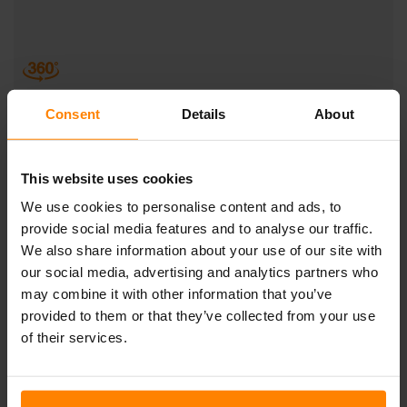
SATO PRO 745 SNAP-IN
Consent
Details
About
With a light pattern optimized for tractors and other
agricultural vehicles, and a tempered glass lens for
This website uses cookies
excellent chemical resistance, the Sato PRO 745 Snap-In
We use cookies to personalise content and ads, to
is ready to hit the fields. Thanks to the perfect color
rendering that allows you to see clearly and easily
provide social media features and to analyse our traffic.
distinguish different materials, this work light will make
We also share information about your use of our site with
your job easier and more efficient. Unwanted electrical
our social media, advertising and analytics partners who
interference will not compromise the operation of your
may combine it with other information that you’ve
vehicle as this light is ECE R10-approved. The hassle-free
provided to them or that they’ve collected from your use
Sato PRO 745 Snap-In is a plug-and-play replacement for
of their services.
other oval work lights on the market. An excellent fit for
agriculture, the Sato PRO 745 Snap-In withstands
vibration of up to 8 Grms at 24-2000Hz and delivers 4400
operational lumens.