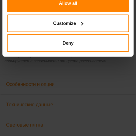
Allow all
Загрузить описание продукта
Customize
Не все продукты доступны на всех рынках. В ходе постоянного
совершенствования продукта технические характеристики и
Deny
дизайн могут меняться. \nВсе значения являются номинальными.
На иллюстрациях не всегда изображен дизайн каждой версии, а
некоторые функции зависят от версии. Световой поток
варьируется в зависимости от цвета рассеивателя.
Особенности и опции
Технические данные
Световые пятна