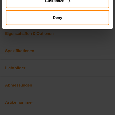
Customize
Spezifikationen und Design. \nAlle Werte sind Nominalwerte. Die
Abbildungen zeigen nicht unbedingt das Design jeder Version und einige
Funktionen sind versionsspezifisch. Der Lumen-Output variiert je nach
Linsenfarbe.
Deny
Eigenschaften & Optionen
Spezifikationen
Lichtbilder
Abmessungen
Artikelnummer