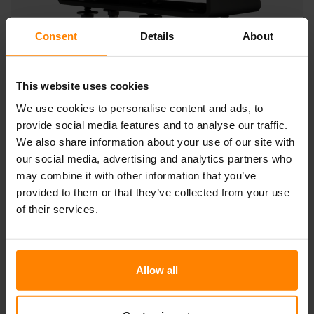
Consent
Details
About
GEMINI N4701
This website uses cookies
We use cookies to personalise content and ads, to
Dieser majestätische Arbeitsscheinwerfer hat nicht
provide social media features and to analyse our traffic.
weniger als 60 LEDs und wiegt ganze 18 kg. Der NORDIC
We also share information about your use of our site with
LIGHTS® Gemini N4701 wird vor allem im Bergbau und
our social media, advertising and analytics partners who
an Schaufelradbaggern eingesetzt.
Mit einer Lichtausbeute von 25 000 Lumen kommt er aber
may combine it with other information that you’ve
auch bei der Ausleuchtung von Häfen zum Einsatz und
provided to them or that they’ve collected from your use
wird dabei in der Regel auf Hafenmasten montiert.
of their services.
Produktdatenblatt
Allow all
Nicht alle Produkte sind in allen Märkten erhältlich. Durch
kontinuierliche Verbesserung der Produkte ändern sich deren