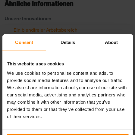
Ähnliche Informationen
Unsere Innovationen
Ein blendfreier Arbeitsbereich
Quake-Dämpfungssystem
Consent
Details
About
Superdampening, HD und Xtreme
Farbtemperatur von LED-Scheinwerfern
This website uses cookies
Farbwiedergabeindex von LED-Scheinwerfern
We use cookies to personalise content and ads, to
provide social media features and to analyse our traffic.
Betreten Sie das Labor
We also share information about your use of our site with
Ein blendfreier Arbeitsbereich
our social media, advertising and analytics partners who
may combine it with other information that you’ve
Arbeitsbereich
provided to them or that they’ve collected from your use
of their services.
Bergbau
Fahrladerscheinwerfer