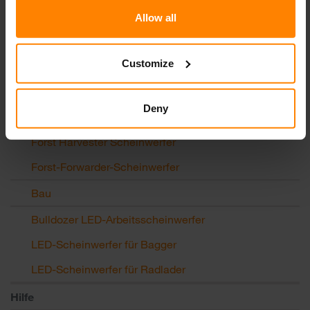
Muldenkipper LED-Scheinwerfer
Allow all
Fördertechnik
Landwirtschaft
Customize
LED-Scheinwerfer für Traktoren
Deny
Forstwirtschaft
Forst Harvester Scheinwerfer
Forst-Forwarder-Scheinwerfer
Bau
Bulldozer LED-Arbeitsscheinwerfer
LED-Scheinwerfer für Bagger
LED-Scheinwerfer für Radlader
Hilfe