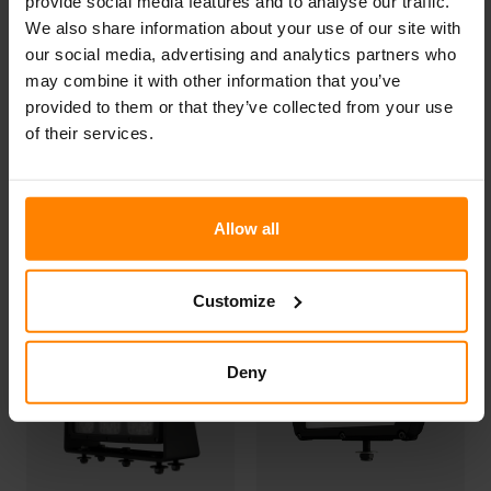
ПРОДАЖИ
provide social media features and to analyse our traffic.
We also share information about your use of our site with
Если у вас есть вопросы или для получения
our social media, advertising and analytics partners who
информации, пожалуйста, обращайтесь:
may combine it with other information that you’ve
Nordic Lights North America
provided to them or that they’ve collected from your use
+1 812 630 4738
of their services.
Allow all
Модели
Customize
Deny