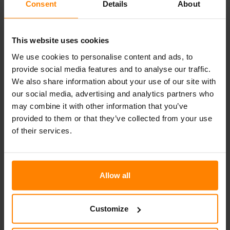
Consent
Details
About
This website uses cookies
We use cookies to personalise content and ads, to
N503 LED
provide social media features and to analyse our traffic.
We also share information about your use of our site with
Der NORDIC LIGHTS® N503 Halogen-Fahrscheinwerfer
our social media, advertising and analytics partners who
ist eine ideale Hochleistungsscheinwerfer-/Blinkerlösung
may combine it with other information that you’ve
mit einem 3-Punkt-Vibrationsdämpfer an der
Rückwandbefestigung. Dieser Fahrscheinwerfer integriert
provided to them or that they’ve collected from your use
Frontscheinwerfer, Blinker und Standlicht in einer
of their services.
Montageeinheit
Allow all
Produktdatenblatt
Nicht alle Produkte sind in allen Märkten erhältlich. Durch
Customize
kontinuierliche Verbesserung der Produkte ändern sich deren
Spezifikationen und Design. \nAlle Werte sind Nominalwerte. Die
Abbildungen zeigen nicht unbedingt das Design jeder Version und einige