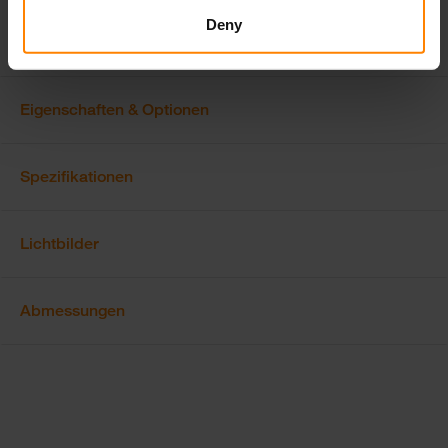
Funktionen sind versionsspezifisch. Der Lumen-Output variiert je nach
Deny
Linsenfarbe.
Eigenschaften & Optionen
Spezifikationen
Lichtbilder
Abmessungen