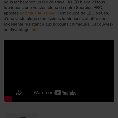
Vous recherchez un feu de travail à LED bleue ? Nous
fabriquons une version bleue de notre Scorpius PRO,
appelée
Scorpius 400 Blue.
Il est équipé de LED bleues,
d’une vaste plage d’émissions lumineuses et offre une
excellente résistance aux produits chimiques. Découvrez-
en davantage
ici
.