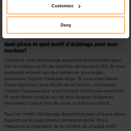
Installation facile
Customize
Nos feux de travail à LED pour tracteurs sont faciles à
monter à l’aide d’un support, par montage arrière ou sur
pied. Le support, le boulon, l’écrou, la rondelle et le
Deny
connecteur étanche sont fournis. C’est aussi simple que
ça !
Quel phare et quel motif d’éclairage pour mon
tracteur?
Choisir le motif d’éclairage approprié est important pour
tirer le meilleur profit de votre feu de travail à LED. Si vous
souhaitez éclairer sur des distances plus larges,
choisissez l’option Faisceau large. Si vous avez besoin
d’une répartition plus étroite de la lumière, choisissez
l’option Faisceau pour une intensité lumineuse maximale.
Si vous devez éclairer sur de plus longues distances,
choisissez l’option Feu de route ou Faisceau étroit.
Tous les motifs d’éclairage disponibles pour chaque phare
figurent sur la page produit correspondante. Nous
mesurons la répartition de la lumière de chaque motif