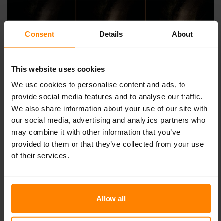
Consent
Details
About
This website uses cookies
We use cookies to personalise content and ads, to
provide social media features and to analyse our traffic.
We also share information about your use of our site with
our social media, advertising and analytics partners who
may combine it with other information that you’ve
Illustration de la simulation de l’éclairage standard par
provided to them or that they’ve collected from your use
rapport aux configurations Basic et Professional de
of their services.
Nordic Lights pour les tracteurs. Cliquez sur l’image
pour voir la photo en taille réelle.
Allow all